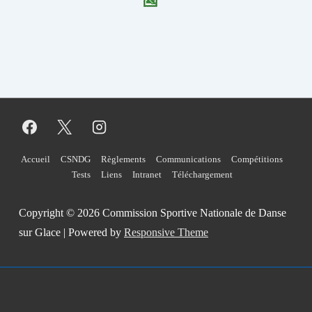
Menu
Accueil
CSNDG
Règlements
Communications
Compétitions
Tests
Liens
Intranet
Téléchargement
du
bas
Copyright © 2026
Commission Sportive Nationale de Danse
sur Glace
| Powered by
Responsive Theme
de
page